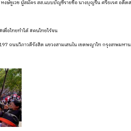
งษ์ชูเวช ผู้สมัคร สส.แบบบัญชีรายชื่อ นางบุญรื่น ศรีธเรศ อดีตส
 #เพื่อไทยทำได้ #คนไทยไร้จน
ที่ 197 ถนนวิภาวดีรังสิต แขวงสามเสนใน เขตพญาไท กรุงเทพมหา