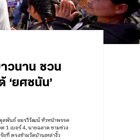
มายาวนาน ชวน
ด้ ‘ยศชนัน’
จุลพันธ์ อมรวิวัฒน์ หัวหน้าพรรค
ขต 1 เบอร์ 4, นายฉลาด ขามช่วง
ยที่ ตรงข้ามวัดบ้านเหล่างิ้ว