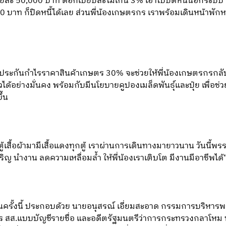
ายละ 50,000 บาท ดอกเบี้ยปีละไม่เกิน 3% เอาไปปิดหนี้นอกระบบ
บาท ก็ปิดหนี้ได้เลย ส่วนพี่น้องเกษตรกร เราพร้อมเดินหน้าพักหนี
ประกันกำไรราคาสินค้าเกษตร 30% จะช่วยให้พี่น้องเกษตรกรกลับมา
ัวได้อย่างมั่นคง พร้อมกับมีนโยบายคูปองเมล็ดพันธุ์และปุ๋ย เพื่อช
ึ้น
ตู้เสื้อผ้ามามีเสื้อแดงทุกตู้ เราผ่านการเดินทางมายาวนาน วันนี้
ิญ นำงาน ลดความเหลื่อมล้ำ ให้พี่น้องเราเติบโต มีงานมีอาชีพได้
นครั้งนี้ ประกอบด้วย นายอนุสรณ์ เอี่ยมสะอาด กรรมการบริหารพ
มัคร สส.แบบบัญชีรายชื่อ และอดีตรัฐมนตรีว่าการกระทรวงกลาโหม น