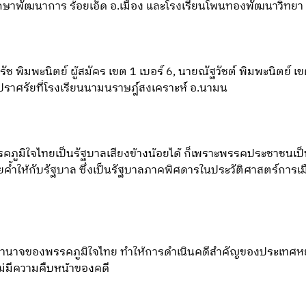
ศึกษาพัฒนาการ ร้อยเอ็ด อ.เมือง และโรงเรียนโพนทองพัฒนาวิทย
วิรัช พิมพะนิตย์ ผู้สมัคร เขต 1 เบอร์ 6, นายณัฐวัชต์ พิมพะนิตย์ 
ารปราศรัยที่โรงเรียนนามนราษฎ์สงเคราะห์ อ.นามน
พรรคภูมิใจไทยเป็นรัฐบาลเสียงข้างน้อยได้ ก็เพราะพรรคประชาชนเ
ายค้ำให้กับรัฐบาล ซึ่งเป็นรัฐบาลภาคพิศดารในประวัติศาสตร์การเ
ีอำนาจของพรรคภูมิใจไทย ทำให้การดำเนินคดีสำคัญของประเทศหยุ
ม่มีความคืบหน้าของคดี