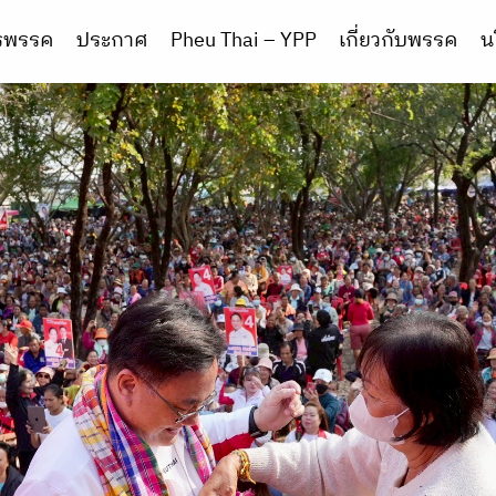
ารพรรค
ประกาศ
Pheu Thai – YPP
เกี่ยวกับพรรค
น