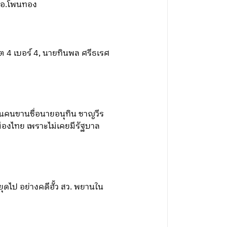
า อ.โพนทอง
เขต 4 เบอร์ 4, นายทินพล ศรีธเรศ
ป็นคนขานชื่อนายอนุทิน ชาญวีร
มืองไทย เพราะไม่เคยมีรัฐบาล
ดไป อย่างคดีฮั้ว สว. พยานใน