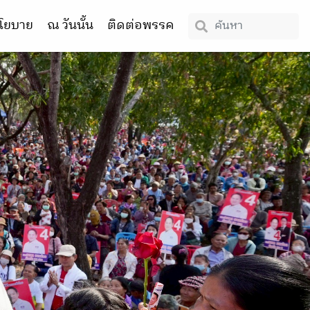
โยบาย
ณ วันนั้น
ติดต่อพรรค