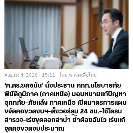
August 4, 2026 - 15:11
โดย พรรคเพื่อไทย
‘ศ.ดร.ยศชนัน’ นั่งประธาน คกก.นโยบายภัย
พิบัติภูมิภาค (ภาคเหนือ) มอบหมายแก้ปัญหา
อุทกภัย-ภัยแล้ง ภาคเหนือ เปิดมาตรการแผน
ขจัดคอขวดงบฯ-ตั้งวอร์รูม 24 ชม.-ใช้โดรน
สำรวจ-เร่งขุดลอกลำน้ำ ย้ำต้องฉับไว เร่งแก้
จุดคอขวดงบประมาณ