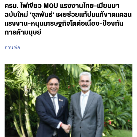
ครม. ไฟเขียว MOU แรงงานไทย-เมียนมา
ฉบับใหม่ ‘จุลพันธ์’ เผยช่วยแก้ปมแก้ขาดแคลน
แรงงาน-หนุนเศรษฐกิจโตต่อเนื่อง-ป้องกัน
การค้ามนุษย์
อ่านต่อ