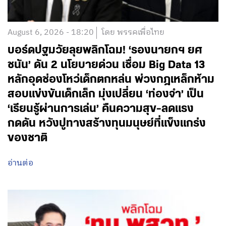
August 6, 2026 - 18:20
โดย พรรคเพื่อไทย
บอร์ดปฐมวัยลุยพลิกโฉม! ‘รองนายกฯ ยศ
ชนัน’ ดัน 2 นโยบายด่วน เชื่อม Big Data 13
หลักอุดช่องโหว่เด็กตกหล่น พ่วงกฎเหล็กห้าม
สอบแข่งขันเด็กเล็ก มุ่งเปลี่ยน ‘ท่องจำ’ เป็น
‘เรียนรู้ผ่านการเล่น’ คืนความสุข-ลดแรง
กดดัน หวังปูทางสร้างทุนมนุษย์ที่แข็งแกร่ง
ของชาติ
อ่านต่อ