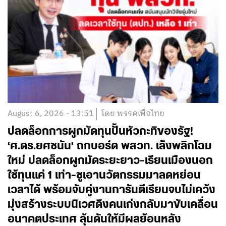
August 6, 2026 - 13:51
โดย พรรคเพื่อไทย
ปลดล็อกการผูกมัดทุนปั้นหัวกะทิของรัฐ!
‘ศ.ดร.ยศชนัน’ ถกบอร์ด พสวท. เล็งพลิกโฉม
ใหม่ ปลดล็อกผูกมัดระยะยาว-เรียนเมืองนอก
ใช้ทุนแค่ 1 เท่า-ชูเอานวัตกรรมมาลดหย่อน
เวลาได้ พร้อมจับคู่งานการันตีเรียนจบไม่เคว้ง
มุ่งสร้างระบบนิเวศดึงคนเก่งกลับมาขับเคลื่อน
อนาคตประเทศ ลุ้นดันให้มีผลย้อนหลัง