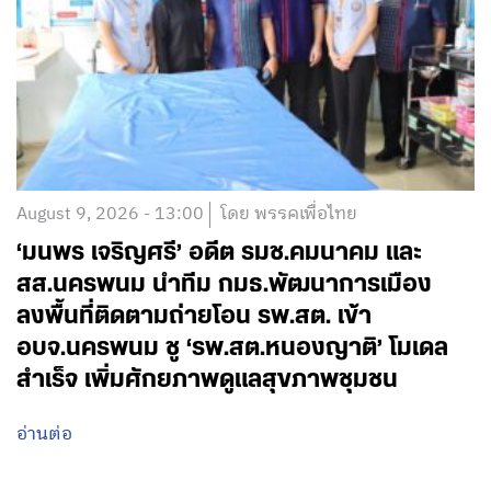
August 9, 2026 - 13:00
โดย พรรคเพื่อไทย
‘มนพร เจริญศรี’ อดีต รมช.คมนาคม และ
สส.นครพนม นำทีม กมธ.พัฒนาการเมือง
ลงพื้นที่ติดตามถ่ายโอน รพ.สต. เข้า
อบจ.นครพนม ชู ‘รพ.สต.หนองญาติ’ โมเดล
สำเร็จ เพิ่มศักยภาพดูแลสุขภาพชุมชน
อ่านต่อ