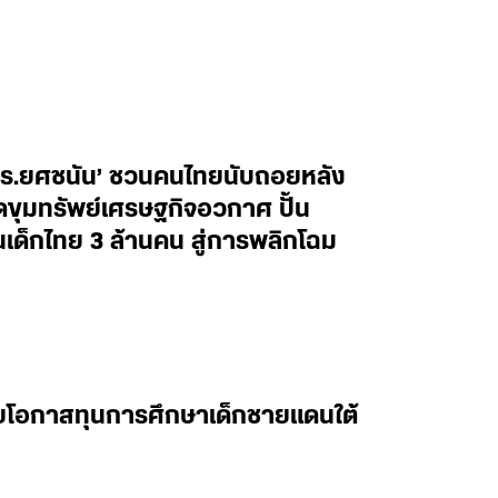
ศ.ดร.ยศชนัน’ ชวนคนไทยนับถอยหลัง
ิดขุมทรัพย์เศรษฐกิจอวกาศ ปั้น
็กไทย 3 ล้านคน สู่การพลิกโฉม
ยายโอกาสทุนการศึกษาเด็กชายแดนใต้