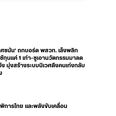
ยศชนัน’ ถกบอร์ด พสวท. เล็งพลิก
้ทุนแค่ 1 เท่า-ชูเอานวัตกรรมมาลด
ว้ง มุ่งสร้างระบบนิเวศดึงคนเก่งกลับ
ง
พิการไทย และพลังขับเคลื่อน