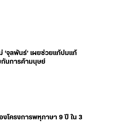
‘จุลพันธ์’ เผยช่วยแก้ปมแก้
กันการค้ามนุษย์
่องโครงการพหุภาษา 9 ปี ใน 3