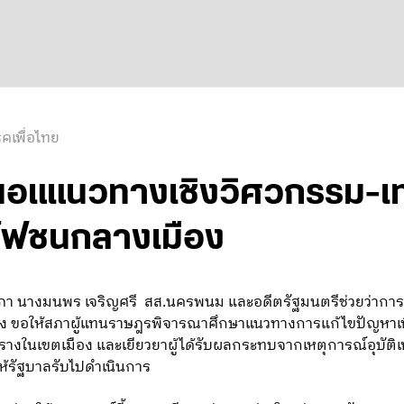
คเพื่อไทย
นอแแนวทางเชิงวิศวกรรม-เทค
ถไฟชนกลางเมือง
ัฐสภา นางมนพร เจริญศรี สส.นครพนม และอดีตรัฐมนตรีช่วยว่า
รื่อง ขอให้สภาผู้แทนราษฎรพิจารณาศึกษาแนวทางการแก้ไขปัญหา
างในเขตเมือง และเยียวยาผู้ได้รับผลกระทบจากเหตุการณ์อุบั
ห้รัฐบาลรับไปดำเนินการ