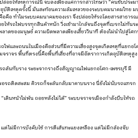
ล่อยให้เหตุการณ์นี้ จบลงเพียงแค่การกล่าวโทษว่า “คนขับประมา
าะอุบัติเหตุครั้งนี้ มันสะท้อนความล้มเหลวของระบบคมนาคมไทย มน
ถึงคือคือ ทําไมระบบคมนาคมของเรา จึงปล่อยให้รถโดยสารสาธารณะค
ยให้รถไฟบรรทุกสินค้าหนัก วิ่งเข้ามาใกล้จนถึงจุดที่เบรกไม่ทัน
าดของมนุษย์ ความผิดพลาดเพียงเสี้ยววินาที ต้องไม่นําไปสู่โศก
ถไฟและถนนในเมืองคือส่วนที่มีความเสี่ยงสูงจุดเกิดเหตุที่แยกอโ
ร พื้นที่ตรงนี้คือพื้นที่เสี่ยงที่อาจมีอัตราการเกิดอุบัติเหตุสูง
กิดรถล้นทับราง ระยะจากรางถึงสัญญาณไฟแยกอโศก-เพชรบุรี มี
น พอรถติดสะสม คิวรถก็จะล้นกลับมาคาบนราง นี่ยังไม่นับรถแทรก
ดินหน้าไม่พ้น ถอยหลังไม่ได้” ระบบจราจรเมืองกําลังบีบให้รถ
 แต่ไม่มีการบังคับใช้ การตีเส้นทะแยงเหลือง แต่ไม่มีกล้องจับ