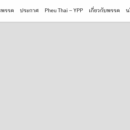
ารพรรค
ประกาศ
Pheu Thai – YPP
เกี่ยวกับพรรค
น