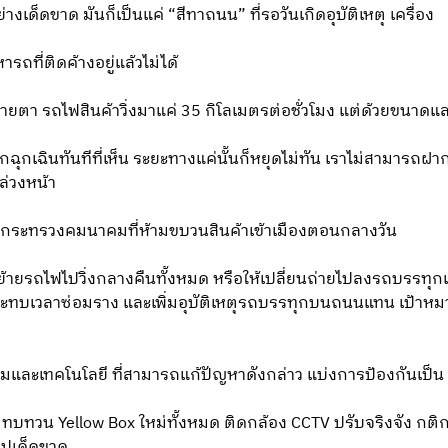
งเด็ดขาด มันก็เป็นแค่ “สีทาถนน” ที่รอวันเกิดอุบัติเหตุ เครื่อง
หารถที่ติดค้างอยู่แล้วไม่ได้
ายตา รถไฟสินค้าวิ่งมาแค่ 35 กิโลเมตรต่อชั่วโมง แต่ด้วยขนาดแ
รกฉุกเฉินทันทีที่เห็น ระยะทางแค่นั้นก็หยุดไม่ทัน เราไม่สามารถฝ
ล่วงหน้า
งกระทรวงคมนาคมที่ห้ามขบวนสินค้าเข้าเมืองตอนกลางวัน
าย้ายรถไฟไปวิ่งกลางคืนทั้งหมด หรือให้เปลี่ยนถ่ายไปลงรถบรรทุกเ
กระทบเวลาซ่อมราง และเพิ่มอุบัติเหตุรถบรรทุกบนถนนแทน เป้า
และเทคโนโลยี ที่สามารถแก้ปัญหาดังกล่าว แบ่งการป้องกันเป็น 4
าง ทบทวน Yellow Box ใหม่ทั้งหมด ติดกล้อง CCTV ปรับจริงจัง กต
าไปเด็ดขาด