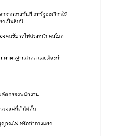
ออกจากรางทันที สหรัฐอเมริกาใช้
ยกเป็นสิบปี
าห้องคนขับรถไฟล่วงหน้า คนโบก
บบตามมาตรฐานสากล และต้องทํา
ะบบคัดกรองพนักงาน
จแค่ที่ตัวไม้กั้น
อมสัญญาณไฟ หรือทําทางแยก