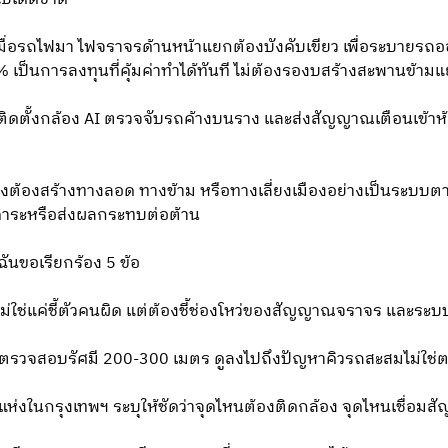
ถ เมื่อรถไฟมา ไฟจราจรด้านหน้าแยกต้องบังคับเขียว เพื่อระบายรถ
% เป็นการลงทุนที่คุ้มค่าทําได้ทันที ไม่ต้องรองบสร้างสะพานข้ามแ
หน้า ติดตั้งกล้อง AI ตรวจจับรถค้างบนราง และส่งสัญญาณเตือนเข้
ี่ยงสูงต้องสร้างทางลอด ทางข้าม หรือทางเลี่ยงเมืองอย่างเป็นระ
กภาระหรือส่งผลกระทบต่อต้าน
ดิฉันขอเรียกร้อง 5 ข้อ
ม่ใช่แค่ชี้ตัวคนผิด แต่ต้องชี้ช่องโหว่ของสัญญาณจราจร และร
ง ตรวจสอบรัศมี 200-300 เมตร ดูลงไปถึงปัญหาคิวรถสะสมไม่ใช่ตรว
7 แห่งในกรุงเทพฯ ระบุให้ชัดว่าจุดไหนต้องติดกล้อง จุดไหนเชื่