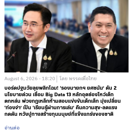
August 6, 2026 - 18:20
โดย พรรคเพื่อไทย
บอร์ดปฐมวัยลุยพลิกโฉม! ‘รองนายกฯ ยศชนัน’ ดัน 2
นโยบายด่วน เชื่อม Big Data 13 หลักอุดช่องโหว่เด็ก
ตกหล่น พ่วงกฎเหล็กห้ามสอบแข่งขันเด็กเล็ก มุ่งเปลี่ยน
‘ท่องจำ’ เป็น ‘เรียนรู้ผ่านการเล่น’ คืนความสุข-ลดแรง
กดดัน หวังปูทางสร้างทุนมนุษย์ที่แข็งแกร่งของชาติ
อ่านต่อ