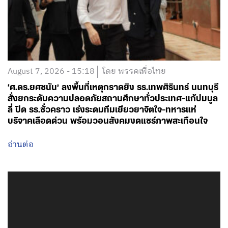
August 7, 2026 - 15:18
โดย พรรคเพื่อไทย
‘ศ.ดร.ยศชนัน’ ลงพื้นที่เหตุกราดยิง รร.เทพศิรินทร์ นนทบุรี
สั่งยกระดับความปลอดภัยสถานศึกษาทั่วประเทศ-แก้ปมบูล
ลี่ ปิด รร.ชั่วคราว เร่งระดมทีมเยียวยาจิตใจ-ทหารแห่
บริจาคเลือดด่วน พร้อมวอนสังคมงดแชร์ภาพสะเทือนใจ
อ่านต่อ