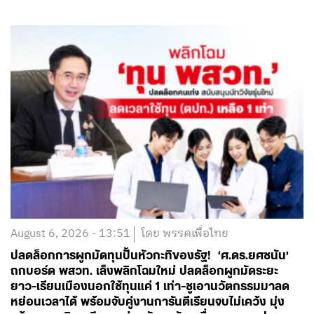
August 6, 2026 - 13:51
โดย พรรคเพื่อไทย
ปลดล็อกการผูกมัดทุนปั้นหัวกะทิของรัฐ! ‘ศ.ดร.ยศชนัน’
ถกบอร์ด พสวท. เล็งพลิกโฉมใหม่ ปลดล็อกผูกมัดระยะ
ยาว-เรียนเมืองนอกใช้ทุนแค่ 1 เท่า-ชูเอานวัตกรรมมาลด
หย่อนเวลาได้ พร้อมจับคู่งานการันตีเรียนจบไม่เคว้ง มุ่ง