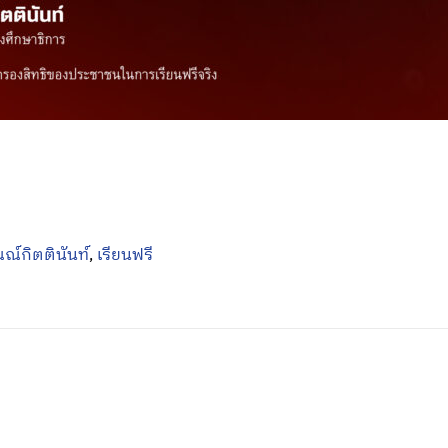
ณณ์กิตตินันท์
,
เรียนฟรี