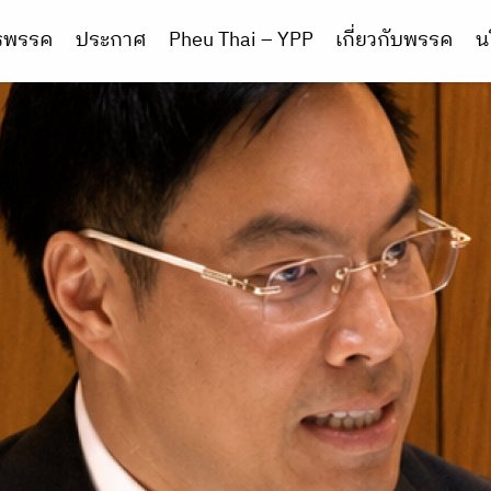
ารพรรค
ประกาศ
Pheu Thai – YPP
เกี่ยวกับพรรค
น