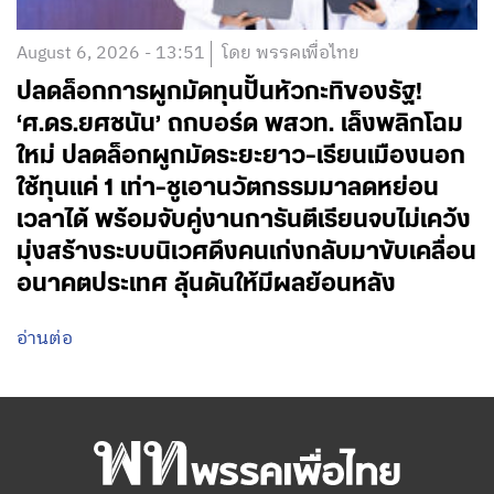
August 6, 2026 - 13:51
โดย พรรคเพื่อไทย
ปลดล็อกการผูกมัดทุนปั้นหัวกะทิของรัฐ!
‘ศ.ดร.ยศชนัน’ ถกบอร์ด พสวท. เล็งพลิกโฉม
ใหม่ ปลดล็อกผูกมัดระยะยาว-เรียนเมืองนอก
ใช้ทุนแค่ 1 เท่า-ชูเอานวัตกรรมมาลดหย่อน
เวลาได้ พร้อมจับคู่งานการันตีเรียนจบไม่เคว้ง
มุ่งสร้างระบบนิเวศดึงคนเก่งกลับมาขับเคลื่อน
อนาคตประเทศ ลุ้นดันให้มีผลย้อนหลัง
อ่านต่อ