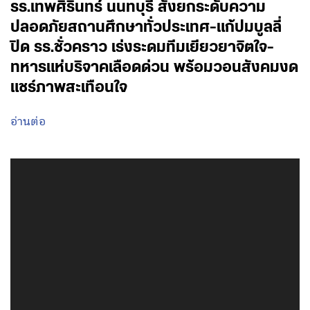
รร.เทพศิรินทร์ นนทบุรี สั่งยกระดับความ
ปลอดภัยสถานศึกษาทั่วประเทศ-แก้ปมบูลลี่
ปิด รร.ชั่วคราว เร่งระดมทีมเยียวยาจิตใจ-
ทหารแห่บริจาคเลือดด่วน พร้อมวอนสังคมงด
แชร์ภาพสะเทือนใจ
อ่านต่อ