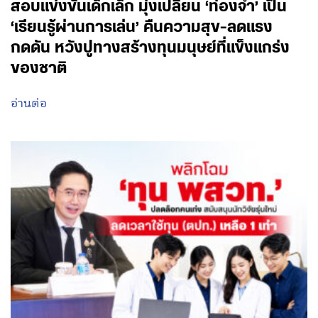
สอบแข่งขันเด็กเล็ก มุ่งเปลี่ยน ‘ท่องจำ’ เป็น
‘เรียนรู้ผ่านการเล่น’ คืนความสุข-ลดแรง
กดดัน หวังปูทางสร้างทุนมนุษย์ที่แข็งแกร่ง
ของชาติ
อ่านต่อ