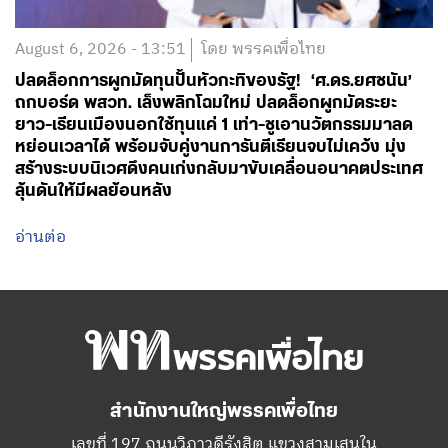
August 6, 2026 - 13:51
โดย พรรคเพื่อไทย
ปลดล็อกการผูกมัดทุนปั้นหัวกะทิของรัฐ! ‘ศ.ดร.ยศชนัน’
ถกบอร์ด พสวท. เล็งพลิกโฉมใหม่ ปลดล็อกผูกมัดระยะ
ยาว-เรียนเมืองนอกใช้ทุนแค่ 1 เท่า-ชูเอานวัตกรรมมาลด
หย่อนเวลาได้ พร้อมจับคู่งานการันตีเรียนจบไม่เคว้ง มุ่ง
สร้างระบบนิเวศดึงคนเก่งกลับมาขับเคลื่อนอนาคตประเทศ
ลุ้นดันให้มีผลย้อนหลัง
อ่านต่อ
สำนักงานใหญ่พรรคเพื่อไทย
เลขที่ 197 ถนนวิภาวดีรังสิต แขวงสามเสนใน