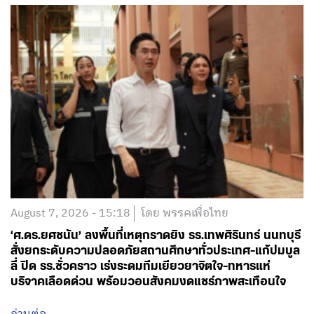
August 7, 2026 - 15:18
โดย พรรคเพื่อไทย
‘ศ.ดร.ยศชนัน’ ลงพื้นที่เหตุกราดยิง รร.เทพศิรินทร์ นนทบุรี
สั่งยกระดับความปลอดภัยสถานศึกษาทั่วประเทศ-แก้ปมบูล
ลี่ ปิด รร.ชั่วคราว เร่งระดมทีมเยียวยาจิตใจ-ทหารแห่
บริจาคเลือดด่วน พร้อมวอนสังคมงดแชร์ภาพสะเทือนใจ