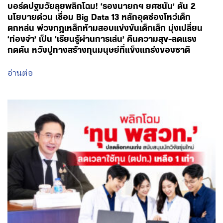
บอร์ดปฐมวัยลุยพลิกโฉม! ‘รองนายกฯ ยศชนัน’ ดัน 2
นโยบายด่วน เชื่อม Big Data 13 หลักอุดช่องโหว่เด็ก
ตกหล่น พ่วงกฎเหล็กห้ามสอบแข่งขันเด็กเล็ก มุ่งเปลี่ยน
‘ท่องจำ’ เป็น ‘เรียนรู้ผ่านการเล่น’ คืนความสุข-ลดแรง
กดดัน หวังปูทางสร้างทุนมนุษย์ที่แข็งแกร่งของชาติ
อ่านต่อ