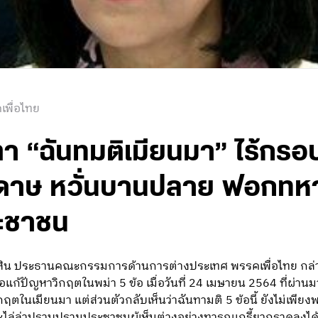
เพื่อไทย
บตา “ฉันทมติเมียนมา” ไร้กร
ะดาษ หวั่นบานปลาย ฟอกทห
ะชาชน
ีสิน ประธานคณะกรรมการด้านการต่างประเทศ พรรคเพื่อไทย กล่
แก้ปัญหาวิกฤตในพม่า 5 ข้อ เมื่อวันที่ 24 เมษายน 2564 ที่ผ่านม
ิกฤตในเมียนมา แต่ส่วนตัวกลับเห็นว่าฉันทามติ 5 ข้อนี้ ยังไม่เพ
ละไล่ล่าปราบปรามประชาชนผู้เห็นต่างอย่างทารุณเกรี้ยวกราดลงได