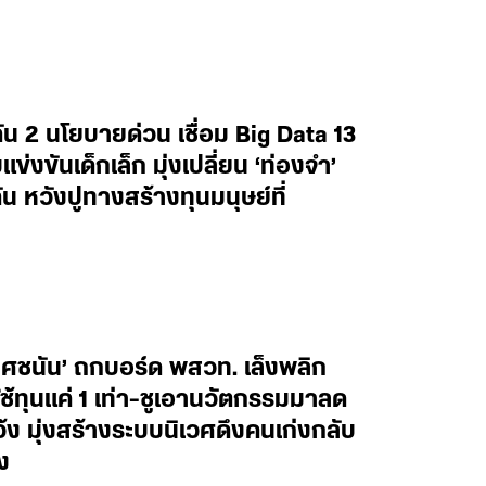
น 2 นโยบายด่วน เชื่อม Big Data 13
งขันเด็กเล็ก มุ่งเปลี่ยน ‘ท่องจำ’
น หวังปูทางสร้างทุนมนุษย์ที่
ยศชนัน’ ถกบอร์ด พสวท. เล็งพลิก
้ทุนแค่ 1 เท่า-ชูเอานวัตกรรมมาลด
ว้ง มุ่งสร้างระบบนิเวศดึงคนเก่งกลับ
ง