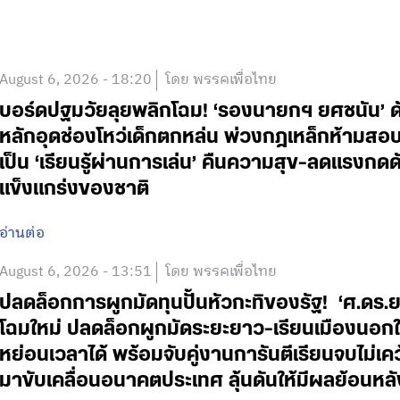
August 6, 2026 - 18:20
โดย พรรคเพื่อไทย
บอร์ดปฐมวัยลุยพลิกโฉม! ‘รองนายกฯ ยศชนัน’ ดั
หลักอุดช่องโหว่เด็กตกหล่น พ่วงกฎเหล็กห้ามสอบแข่
เป็น ‘เรียนรู้ผ่านการเล่น’ คืนความสุข-ลดแรงกดดั
แข็งแกร่งของชาติ
อ่านต่อ
August 6, 2026 - 13:51
โดย พรรคเพื่อไทย
ปลดล็อกการผูกมัดทุนปั้นหัวกะทิของรัฐ! ‘ศ.ดร.
โฉมใหม่ ปลดล็อกผูกมัดระยะยาว-เรียนเมืองนอกใช
หย่อนเวลาได้ พร้อมจับคู่งานการันตีเรียนจบไม่เค
มาขับเคลื่อนอนาคตประเทศ ลุ้นดันให้มีผลย้อนหลั