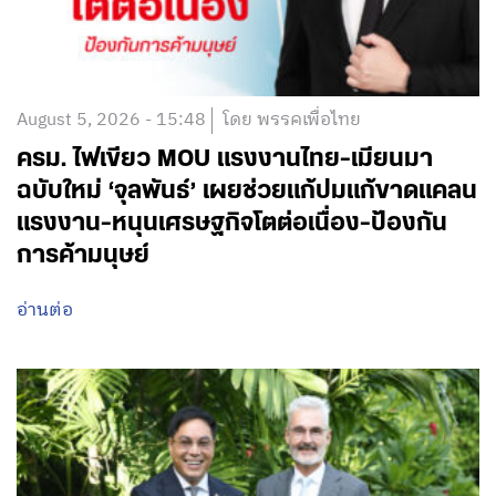
August 5, 2026 - 15:48
โดย พรรคเพื่อไทย
ครม. ไฟเขียว MOU แรงงานไทย-เมียนมา
ฉบับใหม่ ‘จุลพันธ์’ เผยช่วยแก้ปมแก้ขาดแคลน
แรงงาน-หนุนเศรษฐกิจโตต่อเนื่อง-ป้องกัน
การค้ามนุษย์
อ่านต่อ