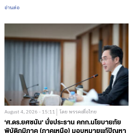
อ่านต่อ
August 4, 2026 - 15:11
โดย พรรคเพื่อไทย
‘ศ.ดร.ยศชนัน’ นั่งประธาน คกก.นโยบายภัย
พิบัติภูมิภาค (ภาคเหนือ) มอบหมายแก้ปัญหา