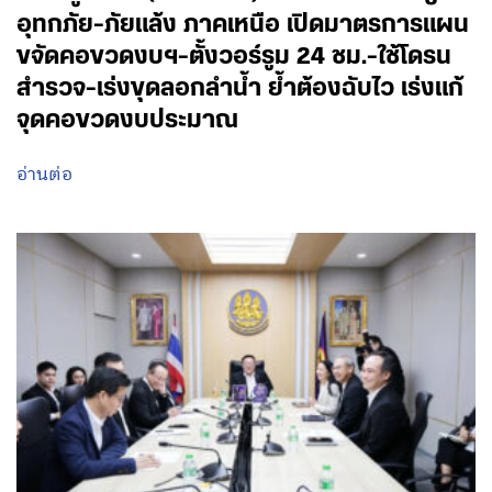
อุทกภัย-ภัยแล้ง ภาคเหนือ เปิดมาตรการแผน
ขจัดคอขวดงบฯ-ตั้งวอร์รูม 24 ชม.-ใช้โดรน
สำรวจ-เร่งขุดลอกลำน้ำ ย้ำต้องฉับไว เร่งแก้
จุดคอขวดงบประมาณ
อ่านต่อ