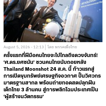
August 5, 2026 - 12:13
โดย พรรคเพื่อไทย
ครั้งแรกที่ฝีมือคนไทยจะไปไกลถึงดวงจันทร์!
‘ศ.ดร.ยศชนัน’ ชวนคนไทยนับถอยหลัง
Thailand Moonshot 24 ส.ค. นี้ ก้าวแรกสู่
การเปิดขุมทรัพย์เศรษฐกิจอวกาศ ปั้นวิศวกร
มาตรฐานสากล พร้อมถ่ายทอดสดปลุกฝัน
เด็กไทย 3 ล้านคน สู่การพลิกโฉมประเทศเป็น
‘ผู้สร้างนวัตกรรม’