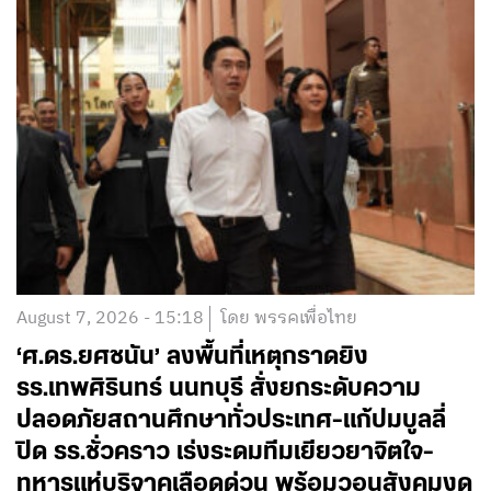
August 7, 2026 - 15:18
โดย พรรคเพื่อไทย
‘ศ.ดร.ยศชนัน’ ลงพื้นที่เหตุกราดยิง
รร.เทพศิรินทร์ นนทบุรี สั่งยกระดับความ
ปลอดภัยสถานศึกษาทั่วประเทศ-แก้ปมบูลลี่
ปิด รร.ชั่วคราว เร่งระดมทีมเยียวยาจิตใจ-
ทหารแห่บริจาคเลือดด่วน พร้อมวอนสังคมงด