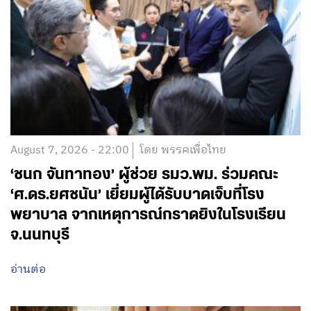
August 7, 2026 - 22:00
โดย พรรคเพื่อไทย
‘ชนก จันทาทอง’ ผู้ช่วย รมว.พม. ร่วมคณะ
‘ศ.ดร.ยศชนัน’ เยี่ยมผู้ได้รับบาดเจ็บที่โรง
พยาบาล จากเหตุการณ์กราดยิงในโรงเรียน
จ.นนทบุรี
อ่านต่อ