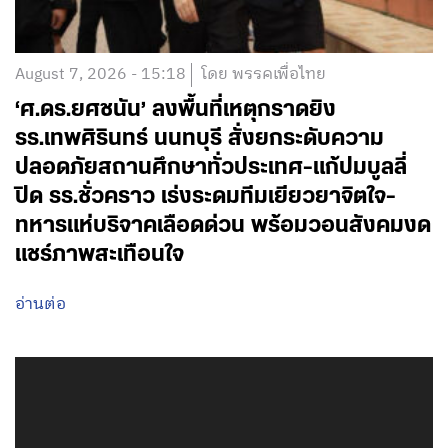
August 7, 2026 - 15:18
โดย พรรคเพื่อไทย
‘ศ.ดร.ยศชนัน’ ลงพื้นที่เหตุกราดยิง
รร.เทพศิรินทร์ นนทบุรี สั่งยกระดับความ
ปลอดภัยสถานศึกษาทั่วประเทศ-แก้ปมบูลลี่
ปิด รร.ชั่วคราว เร่งระดมทีมเยียวยาจิตใจ-
ทหารแห่บริจาคเลือดด่วน พร้อมวอนสังคมงด
แชร์ภาพสะเทือนใจ
อ่านต่อ