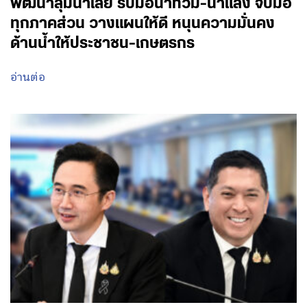
พัฒนาลุ่มน้ำเลย รับมือน้ำท่วม-น้ำแล้ง จับมือ
ทุกภาคส่วน วางแผนให้ดี หนุนความมั่นคง
ด้านน้ำให้ประชาชน-เกษตรกร
อ่านต่อ