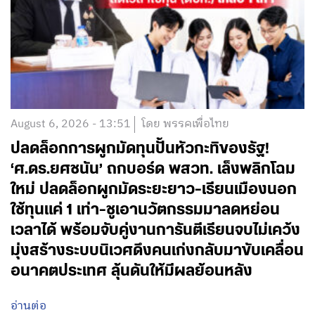
August 6, 2026 - 13:51
โดย พรรคเพื่อไทย
ปลดล็อกการผูกมัดทุนปั้นหัวกะทิของรัฐ!
‘ศ.ดร.ยศชนัน’ ถกบอร์ด พสวท. เล็งพลิกโฉม
ใหม่ ปลดล็อกผูกมัดระยะยาว-เรียนเมืองนอก
ใช้ทุนแค่ 1 เท่า-ชูเอานวัตกรรมมาลดหย่อน
เวลาได้ พร้อมจับคู่งานการันตีเรียนจบไม่เคว้ง
มุ่งสร้างระบบนิเวศดึงคนเก่งกลับมาขับเคลื่อน
อนาคตประเทศ ลุ้นดันให้มีผลย้อนหลัง
อ่านต่อ