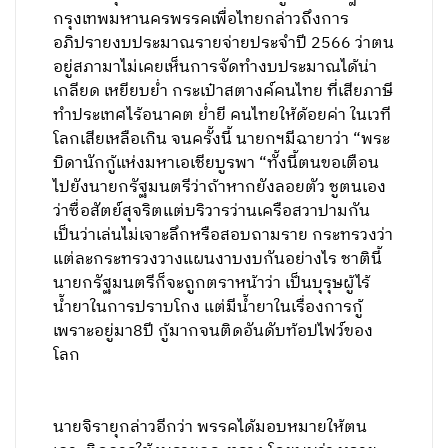
กรุงเทพมหานครพรรคเพื่อไทยกล่าวถึงการ
อภิปรายงบประมาณรายจ่ายประจำปี 2566 ว่าตน
อยู่สภามาไม่เคยเห็นการจัดทำงบประมาณได้น่า
เกลียด เหยียบย่ำ กระเป๋าสตางค์คนไทย ที่เสียภาษี
ทำประเทศไร้อนาคต ย่ำยี คนไทยให้ด้อยค่า ในเวที
โลกเสียเหลือเกิน จนครั้งนี้ นายกฯมีฉายาว่า “พระ
บิดานักกู้แห่งมหาเอเชียบูรพา “ทั้งนี้ตนขอเตือน
ไปยังนายกรัฐมนตรีว่าถ้าหากยังลอยตัว ชูตนเอง
ว่าซื่อสัตย์สุจริตแต่บริวารว่านเครือสวาปามกัน
เป็นว่าเล่นไม่เจาะลึกหรือสอบถามราย กระทรวงว่า
แต่ละกระทรวงวางแผนงาบงบกันอย่างไร ชาตินี้
นายกรัฐมนตรีก็จะถูกตราหน้าว่า เป็นบุรุษผู้ไร้
น้ำยาในการปราบโกง แต่มีน้ำยาในเรื่องการกู้
เพราะอยู่มา8ปี กู้มากจนติดอันดับท้อปไฟว์ของ
โลก
นายจิรายุกล่าวอีกว่า พรรคได้มอบหมายให้ตน