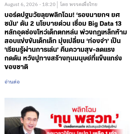
August 6, 2026 - 18:20
โดย พรรคเพื่อไทย
บอร์ดปฐมวัยลุยพลิกโฉม! ‘รองนายกฯ ยศ
ชนัน’ ดัน 2 นโยบายด่วน เชื่อม Big Data 13
หลักอุดช่องโหว่เด็กตกหล่น พ่วงกฎเหล็กห้าม
สอบแข่งขันเด็กเล็ก มุ่งเปลี่ยน ‘ท่องจำ’ เป็น
‘เรียนรู้ผ่านการเล่น’ คืนความสุข-ลดแรง
กดดัน หวังปูทางสร้างทุนมนุษย์ที่แข็งแกร่ง
ของชาติ
อ่านต่อ