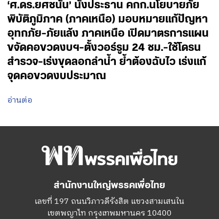
‘ศ.ดร.ยศชนัน’ นั่งประธาน คกก.นโยบายภัย
พิบัติภูมิภาค (ภาคเหนือ) มอบหมายแก้ปัญหา
อุทกภัย-ภัยแล้ง ภาคเหนือ เปิดมาตรการแผน
ขจัดคอขวดงบฯ-ตั้งวอร์รูม 24 ชม.-ใช้โดรน
สำรวจ-เร่งขุดลอกลำน้ำ ย้ำต้องฉับไว เร่งแก้
จุดคอขวดงบประมาณ
อ่านต่อ
สำนักงานใหญ่พรรคเพื่อไทย
เลขที่ 197 ถนนวิภาวดีรังสิต แขวงสามเสนใน
เขตพญาไท กรุงเทพมหานคร 10400