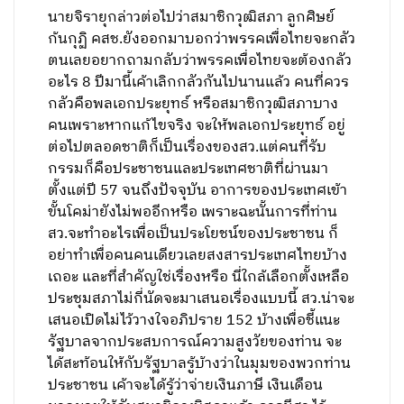
นายจิรายุกล่าวต่อไปว่าสมาชิกวุฒิสภา ลูกศิษย์
ก้นกุฏิ คสช.ยังออกมาบอกว่าพรรคเพื่อไทยจะกลัว
ตนเลยอยากถามกลับว่าพรรคเพื่อไทยจะต้องกลัว
อะไร 8 ปีมานี้เค้าเลิกกลัวกันไปนานแล้ว คนที่ควร
กลัวคือพลเอกประยุทธ์ หรือสมาชิกวุฒิสภาบาง
คนเพราะหากแก้ไขจริง จะให้พลเอกประยุทธ์ อยู่
ต่อไปตลอดชาติก็เป็นเรื่องของสว.แต่คนที่รับ
กรรมก็คือประชาชนและประเทศชาติที่ผ่านมา
ตั้งแต่ปี 57 จนถึงปัจจุบัน อาการของประเทศเข้า
ขั้นโคม่ายังไม่พออีกหรือ เพราะฉะนั้นการที่ท่าน
สว.จะทำอะไรเพื่อเป็นประโยชน์ของประชาชน ก็
อย่าทำเพื่อคนคนเดียวเลยสงสารประเทศไทยบ้าง
เถอะ และที่สำคัญใช่เรื่องหรือ นี่ใกล้เลือกตั้งเหลือ
ประชุมสภาไม่กี่นัดจะมาเสนอเรื่องแบบนี้ สว.น่าจะ
เสนอเปิดไม่ไว้วางใจอภิปราย 152 บ้างเพื่อชี้แนะ
รัฐบาลจากประสบการณ์ความสูงวัยของท่าน จะ
ได้สะท้อนให้กับรัฐบาลรู้บ้างว่าในมุมของพวกท่าน
ประชาชน เค้าจะได้รู้ว่าจ่ายเงินภาษี เงินเดือน