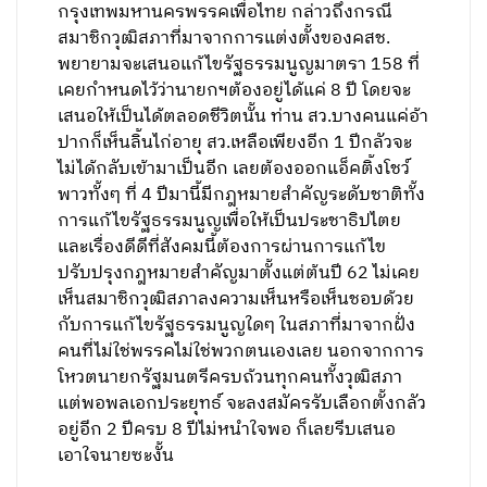
กรุงเทพมหานครพรรคเพื่อไทย กล่าวถึงกรณี
สมาชิกวุฒิสภาที่มาจากการแต่งตั้งของคสช.
พยายามจะเสนอแก้ไขรัฐธรรมนูญมาตรา 158 ที่
เคยกำหนดไว้ว่านายกฯต้องอยู่ได้แค่ 8 ปี โดยจะ
เสนอให้เป็นได้ตลอดชีวิตนั้น ท่าน สว.บางคนแค่อ้า
ปากก็เห็นลิ้นไก่อายุ สว.เหลือเพียงอีก 1 ปีกลัวจะ
ไม่ได้กลับเข้ามาเป็นอีก เลยต้องออกแอ็คติ้งโชว์
พาวทั้งๆ ที่ 4 ปีมานี้มีกฎหมายสำคัญระดับชาติทั้ง
การแก้ไขรัฐธรรมนูญเพื่อให้เป็นประชาธิปไตย
และเรื่องดีดีที่สังคมนี้ต้องการผ่านการแก้ไข
ปรับปรุงกฎหมายสำคัญมาตั้งแต่ต้นปี 62 ไม่เคย
เห็นสมาชิกวุฒิสภาลงความเห็นหรือเห็นชอบด้วย
กับการแก้ไขรัฐธรรมนูญใดๆ ในสภาที่มาจากฝั่ง
คนที่ไม่ใช่พรรคไม่ใช่พวกตนเองเลย นอกจากการ
โหวตนายกรัฐมนตรีครบถ้วนทุกคนทั้งวุฒิสภา
แต่พอพลเอกประยุทธ์ จะลงสมัครรับเลือกตั้งกลัว
อยู่อีก 2 ปีครบ 8 ปีไม่หนำใจพอ ก็เลยรีบเสนอ
เอาใจนายซะงั้น