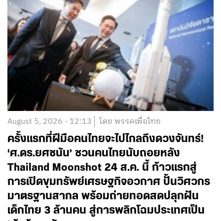
August 5, 2026 - 12:13
โดย พรรคเพื่อไทย
ครั้งแรกที่ฝีมือคนไทยจะไปไกลถึงดวงจันทร์!
‘ศ.ดร.ยศชนัน’ ชวนคนไทยนับถอยหลัง
Thailand Moonshot 24 ส.ค. นี้ ก้าวแรกสู่
การเปิดขุมทรัพย์เศรษฐกิจอวกาศ ปั้นวิศวกร
มาตรฐานสากล พร้อมถ่ายทอดสดปลุกฝัน
เด็กไทย 3 ล้านคน สู่การพลิกโฉมประเทศเป็น