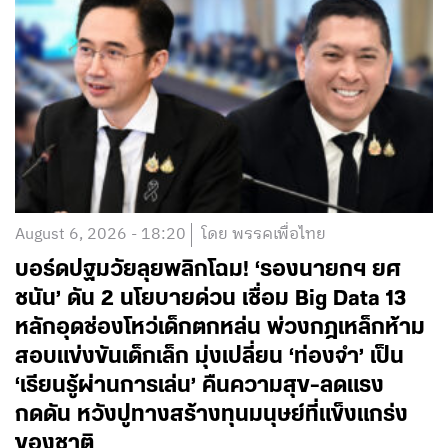
August 6, 2026 - 18:20
โดย พรรคเพื่อไทย
บอร์ดปฐมวัยลุยพลิกโฉม! ‘รองนายกฯ ยศ
ชนัน’ ดัน 2 นโยบายด่วน เชื่อม Big Data 13
หลักอุดช่องโหว่เด็กตกหล่น พ่วงกฎเหล็กห้าม
สอบแข่งขันเด็กเล็ก มุ่งเปลี่ยน ‘ท่องจำ’ เป็น
‘เรียนรู้ผ่านการเล่น’ คืนความสุข-ลดแรง
กดดัน หวังปูทางสร้างทุนมนุษย์ที่แข็งแกร่ง
ของชาติ