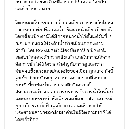
เหมาะสม โดยจะต้องพิจารณาให้สอดคล้องกับ
ระดับน้ำทะเลด้วย
โดยขณะนี้การระบายน้ำของเขื่อนบางลางยังไม่ส่ง
ผลกระทบต่อปริมาณน้ำบริเวณหน้าเขื่อนปัตตานี
โดยเขื่อนปัตตานีได้มีการหน่วงน้ำไว้ตั้งแต่วันที่ 2
ธ.ค. 67 ส่งผลให้ระดับน้ำท้ายเขื่อนลดลงตาม
ลำดับ โดยเฉพะเขตตัวเมืองปัตตานี จ.ปัตตานี
ระดับน้ำลดลงต่ำกว่าตลิ่งแล้ว และในการบริหาร
จัดการน้ำ ได้ให้ความสำคัญกับการดูแลความ
มั่นคงแข็งแรงและปลอดภัยของเขื่อนทุกแห่ง ทั้งนี้
ศูนย์ฯ ส่วนหน้าจะบูรณาการความร่วมมือหน่วย
งานที่เกี่ยวข้องในการประเมินวิเคราะห์
สถานการณ์ประกอบการบริหารจัดการน้ำในพื้นที่
และระดมสรรพกำลังเพื่อเร่งคลี่คลายสถานการณ์
อุทกภัย รวมทั้งฟื้นฟูเยียวยาความเสียหายให้
ประชาชนสามารถกลับมาดำเนินชีวิตตามปกติได้
โดยเร็วที่สุด