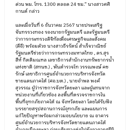
ด่วน พม. โทร. 1300 ตลอด 24 ชม.” นางสาวศศิ
กานต์ กล่าว
และเมื่อวันที่ 6 ธันวาคม 2567 นายประเสริฐ
จันทรรวงทอง รองนายกรัฐมนตรี และรัฐมนตรี
ว่าการกระทรวงดิจิทัลเพื่อเศรษฐกิจและสังคม
(ดีอี) พร้อมด้วย นางสาวธีรรัตน์ สําเร็จวาณิชย์
รัฐมนตรีช่วยว่าการกระทรวงมหาดไทย , ดร.สุร
สีห์ กิตติมณฑล เลขาธิการสำนักงานทรัพยากรน้ำ
แห่งชาติ (สทนช.) , พันตำรวจโท วรรณพงษ์ คช
รักษ์ เลขาธิการศูนย์อำนวยการบริหารจังหวัด
ชายแดนภาคใต้ (ศอ.บต.) , นายอำพล พงศ์
สุวรรณ ผู้ว่าราชการจังหวัดยะลา และผู้แทนจาก
หน่วยงานที่เกี่ยวข้อง ลงพื้นที่ตรวจราชการใน
พื้นที่อุทกภัยภาคใต้ ณ จังหวัดยะลา โดยได้รับฟัง
บรรยายสรุปสถานการณ์อุทกภัย และแผนการ
แก้ไขปัญหาพร้อมกล่าวมอบนโยบาย ณ อาคาร
ศูนย์อำนวยการบริหารจังหวัดชายแดนภาคใต้
อำเภอเมืองยะลา ก่อนเดินทางต่อไปยังอาคารศรีนิ