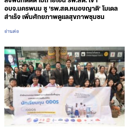
ลงพื้นที่ติดตามถ่ายโอน รพ.สต. เข้า
อบจ.นครพนม ชู ‘รพ.สต.หนองญาติ’ โมเดล
สำเร็จ เพิ่มศักยภาพดูแลสุขภาพชุมชน
อ่านต่อ