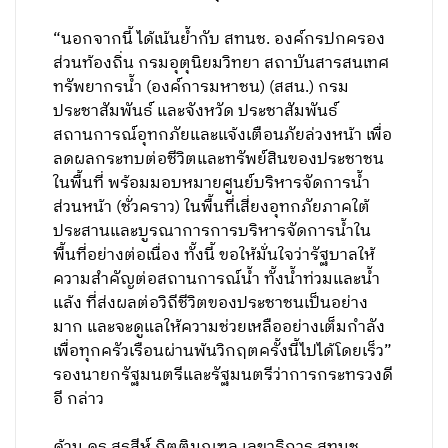
“นอกจากนี้ ได้เน้นย้ำกับ สทนช. องค์กรปกครอง
ส่วนท้องถิ่น กรมอุตุนิยมวิทยา สถาบันสารสนเทศ
ทรัพยากรน้ำ (องค์การมหาชน) (สสน.) กรม
ประชาสัมพันธ์ และจังหวัด ประชาสัมพันธ์
สถานการณ์อุทกภัยและแจ้งเตือนภัยล่วงหน้า เพื่อ
ลดผลกระทบต่อชีวิตและทรัพย์สินของประชาชน
ในพื้นที่ พร้อมมอบหมายศูนย์บริหารจัดการน้ำ
ส่วนหน้า (ชั่วคราว) ในพื้นที่เสี่ยงอุทกภัยภาคใต้
ประสานและบูรณาการการบริหารจัดการน้ำใน
พื้นที่อย่างต่อเนื่อง ทั้งนี้ ขอให้มั่นใจว่ารัฐบาลให้
ความสำคัญต่อสถานการณ์น้ำ ทั้งน้ำท่วมและน้ำ
แล้ง ที่ส่งผลต่อวิถีชีวิตของประชาชนเป็นอย่าง
มาก และจะดูแลให้ความช่วยเหลืออย่างเต็มกำลัง
เพื่อทุกครัวเรือนผ่านพ้นวิกฤตครั้งนี้ไปได้โดยเร็ว”
รองนายกรัฐมนตรีและรัฐมนตรีว่าการกระทรวงดี
อี กล่าว
ด้าน ดร.สุรสีห์ กิตติมณฑล เลขาธิการ สทนช.