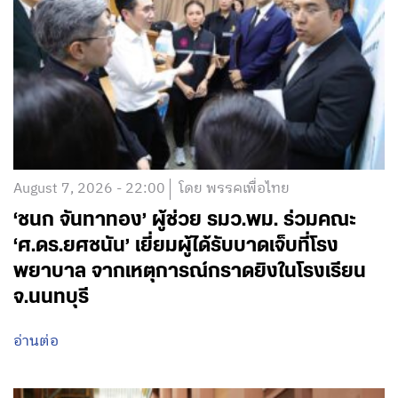
August 7, 2026 - 22:00
โดย พรรคเพื่อไทย
‘ชนก จันทาทอง’ ผู้ช่วย รมว.พม. ร่วมคณะ
‘ศ.ดร.ยศชนัน’ เยี่ยมผู้ได้รับบาดเจ็บที่โรง
พยาบาล จากเหตุการณ์กราดยิงในโรงเรียน
จ.นนทบุรี
อ่านต่อ