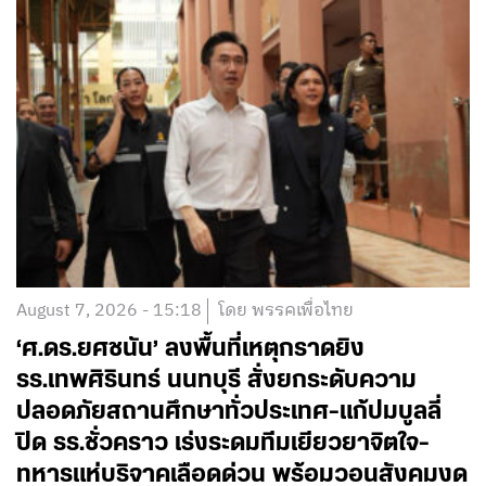
August 7, 2026 - 15:18
โดย พรรคเพื่อไทย
‘ศ.ดร.ยศชนัน’ ลงพื้นที่เหตุกราดยิง
รร.เทพศิรินทร์ นนทบุรี สั่งยกระดับความ
ปลอดภัยสถานศึกษาทั่วประเทศ-แก้ปมบูลลี่
ปิด รร.ชั่วคราว เร่งระดมทีมเยียวยาจิตใจ-
ทหารแห่บริจาคเลือดด่วน พร้อมวอนสังคมงด