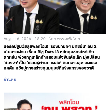
August 6, 2026 - 18:20
โดย พรรคเพื่อไทย
บอร์ดปฐมวัยลุยพลิกโฉม! ‘รองนายกฯ ยศชนัน’ ดัน 2
นโยบายด่วน เชื่อม Big Data 13 หลักอุดช่องโหว่เด็ก
ตกหล่น พ่วงกฎเหล็กห้ามสอบแข่งขันเด็กเล็ก มุ่งเปลี่ยน
‘ท่องจำ’ เป็น ‘เรียนรู้ผ่านการเล่น’ คืนความสุข-ลดแรง
กดดัน หวังปูทางสร้างทุนมนุษย์ที่แข็งแกร่งของชาติ
อ่านต่อ