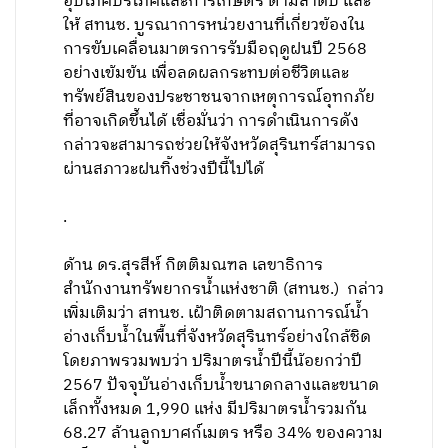
อุปโภคบริโภคและการเกษตร ตามลำดับ และ
ให้ สทนช. บูรณาการหน่วยงานที่เกี่ยวข้องใน
การขับเคลื่อนมาตรการรับมือฤดูฝนปี 2568
อย่างเข้มข้น เพื่อลดผลกระทบต่อชีวิตและ
ทรัพย์สินของประชาชนจากเหตุการณ์อุทกภัย
ที่อาจเกิดขึ้นได้ เชื่อมั่นว่า การดำเนินการดัง
กล่าวจะสามารถช่วยให้จังหวัดสุรินทร์สามารถ
ผ่านสภาวะฝนทิ้งช่วงปีนี้ไปได้
.
ด้าน ดร.สุรสีห์ กิตติมณฑล เลขาธิการ
สำนักงานทรัพยากรน้ำแห่งชาติ (สทนช.) กล่าว
เพิ่มเติมว่า สทนช. เฝ้าติดตามสถานการณ์น้ำ
อ่างเก็บน้ำในพื้นที่จังหวัดสุรินทร์อย่างใกล้ชิด
โดยภาพรวมพบว่า ปริมาตรน้ำปีนี้น้อยกว่าปี
2567 ปัจจุบันอ่างเก็บน้ำขนาดกลางและขนาด
เล็กทั้งหมด 1,990 แห่ง มีปริมาตรน้ำรวมกัน
68.27 ล้านลูกบาศก์เมตร หรือ 34% ของความ