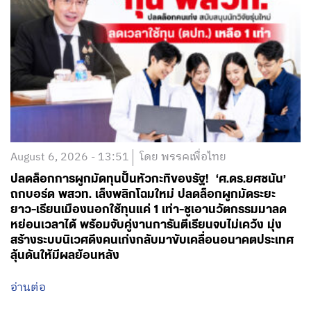
August 6, 2026 - 13:51
โดย พรรคเพื่อไทย
ปลดล็อกการผูกมัดทุนปั้นหัวกะทิของรัฐ! ‘ศ.ดร.ยศชนัน’
ถกบอร์ด พสวท. เล็งพลิกโฉมใหม่ ปลดล็อกผูกมัดระยะ
ยาว-เรียนเมืองนอกใช้ทุนแค่ 1 เท่า-ชูเอานวัตกรรมมาลด
หย่อนเวลาได้ พร้อมจับคู่งานการันตีเรียนจบไม่เคว้ง มุ่ง
สร้างระบบนิเวศดึงคนเก่งกลับมาขับเคลื่อนอนาคตประเทศ
ลุ้นดันให้มีผลย้อนหลัง
อ่านต่อ