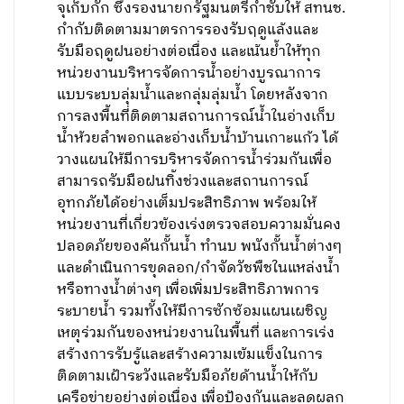
จุเก็บกัก ซึ่งรองนายกรัฐมนตรีกำชับให้ สทนช.
กำกับติดตามมาตรการรองรับฤดูแล้งและ
รับมือฤดูฝนอย่างต่อเนื่อง และเน้นย้ำให้ทุก
หน่วยงานบริหารจัดการน้ำอย่างบูรณาการ
แบบระบบลุ่มน้ำและกลุ่มลุ่มน้ำ โดยหลังจาก
การลงพื้นที่ติดตามสถานการณ์น้ำในอ่างเก็บ
น้ำห้วยลำพอกและอ่างเก็บน้ำบ้านเกาะแก้ว ได้
วางแผนให้มีการบริหารจัดการน้ำร่วมกันเพื่อ
สามารถรับมือฝนทิ้งช่วงและสถานการณ์
อุทกภัยได้อย่างเต็มประสิทธิภาพ พร้อมให้
หน่วยงานที่เกี่ยวข้องเร่งตรวจสอบความมั่นคง
ปลอดภัยของคันกั้นน้ำ ทำนบ พนังกั้นน้ำต่างๆ
และดำเนินการขุดลอก/กำจัดวัชพืชในแหล่งน้ำ
หรือทางน้ำต่างๆ เพื่อเพิ่มประสิทธิภาพการ
ระบายน้ำ รวมทั้งให้มีการซักซ้อมแผนเผชิญ
เหตุร่วมกันของหน่วยงานในพื้นที่ และการเร่ง
สร้างการรับรู้และสร้างความเข้มแข็งในการ
ติดตามเฝ้าระวังและรับมือภัยด้านน้ำให้กับ
เครือข่ายอย่างต่อเนื่อง เพื่อป้องกันและลดผลก