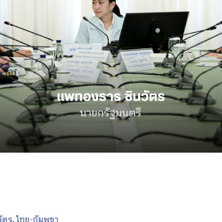
วัตร
,
ไทย-กัมพูชา