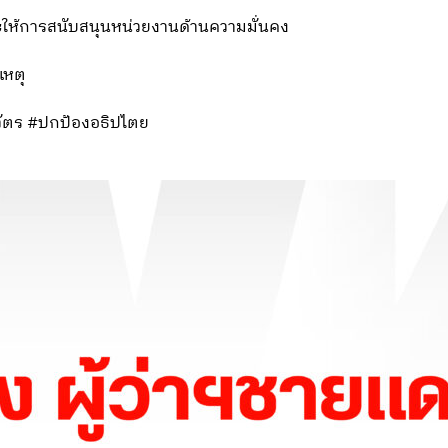
ละให้การสนับสนุนหน่วยงานด้านความมั่นคง
หตุ
ัตร #ปกป้องอธิปไตย