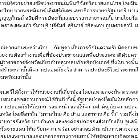
ให้ความช่วยเหลือประชาชนในพื้นที่จังหวัดชายแดนไทย โดยมีนาง
ไทย นายพรหมินทร์ เลิศสุริย์เดช เลขาธิการนายกรัฐมนตรี นายอร
ญลักษม์ อธิบดีกรมป้องกันและบรรเทาสาธารณภัย นายไชยวัฒน์
ราด สระแก้ว จันทบุรี บุรีรัมย์ สุรินทร์ ศรีสะเกษ อุบลราชธานี
รณ์ชายแดนระหว่างไทย – กัมพูชา เป็นภารกิจในความรับผิดชอ
ยงานต้องทำงานเพื่อพี่น้องประชาชนและเพื่อประเทศชาติด้วยความเข
ผู้ว่าราชการจังหวัดเกี่ยวกับหลุมหลบภัยหรือบังเกอร์ ซึ่งในบางพื้
งสร้างเหล่านั้นมีความปลอดภัยจริง สามารถปกป้องชีวิตประชาชนได้
มพร้อมเท่านั้น
มนตรีได้สั่งการให้หน่วยงานที่เกี่ยวข้อง โดยเฉพาะกองทัพ ต
นองต่อสถานการณ์ได้ทันที ทั้งนี้ รัฐบาลยังคงยึดมั่นในหลักการส
กษาความปลอดภัยให้กับทหารแนวหน้า และให้ความสำคัญกับความป
งหวัด โดยยึดหลัก “มหาดไทย คือ บ้าน และทหาร คือ รั้ว” รวมถึง
ว่าราชการจังหวัด นายอำเภอ และองค์กรปกครองส่วนท้องถิ่น ดูแลพ
จังหวัดชายแดน ให้เตรียมความพร้อมอย่างรอบด้าน เน้นการตรวจส
ียมโรงพยาบาลและบุคลากรทางการแพทย์ให้พร้อมหากเกิดเหตุฉุ