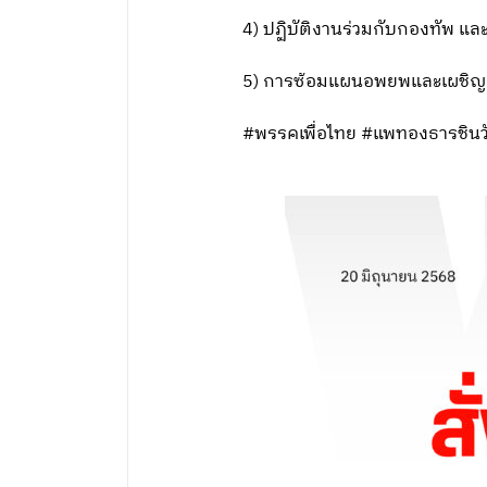
4) ปฏิบัติงานร่วมกับกองทัพ แ
5) การซ้อมแผนอพยพและเผชิญเ
#พรรคเพื่อไทย #แพทองธารชินว