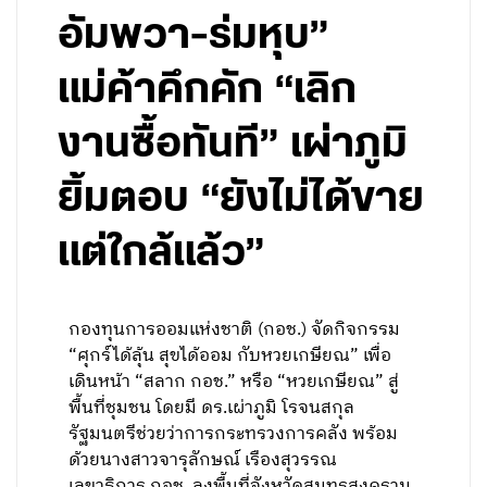
อัมพวา-ร่มหุบ”
แม่ค้าคึกคัก “เลิก
งานซื้อทันที” เผ่าภูมิ
ยิ้มตอบ “ยังไม่ได้ขาย
แต่ใกล้แล้ว”
กองทุนการออมแห่งชาติ (กอช.) จัดกิจกรรม
“ศุกร์ได้ลุ้น สุขได้ออม กับหวยเกษียณ” เพื่อ
เดินหน้า “สลาก กอช.” หรือ “หวยเกษียณ” สู่
พื้นที่ชุมชน โดยมี ดร.เผ่าภูมิ โรจนสกุล
รัฐมนตรีช่วยว่าการกระทรวงการคลัง พร้อม
ด้วยนางสาวจารุลักษณ์ เรืองสุวรรณ
เลขาธิการ กอช. ลงพื้นที่จังหวัดสมุทรสงคราม