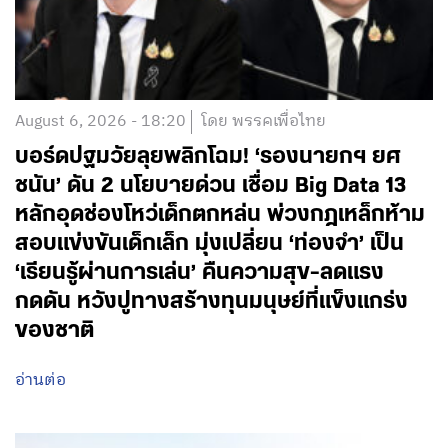
August 6, 2026 - 18:20
โดย พรรคเพื่อไทย
บอร์ดปฐมวัยลุยพลิกโฉม! ‘รองนายกฯ ยศ
ชนัน’ ดัน 2 นโยบายด่วน เชื่อม Big Data 13
หลักอุดช่องโหว่เด็กตกหล่น พ่วงกฎเหล็กห้าม
สอบแข่งขันเด็กเล็ก มุ่งเปลี่ยน ‘ท่องจำ’ เป็น
‘เรียนรู้ผ่านการเล่น’ คืนความสุข-ลดแรง
กดดัน หวังปูทางสร้างทุนมนุษย์ที่แข็งแกร่ง
ของชาติ
อ่านต่อ