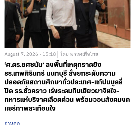
August 7, 2026 - 15:18
โดย พรรคเพื่อไทย
‘ศ.ดร.ยศชนัน’ ลงพื้นที่เหตุกราดยิง
รร.เทพศิรินทร์ นนทบุรี สั่งยกระดับความ
ปลอดภัยสถานศึกษาทั่วประเทศ-แก้ปมบูลลี่
ปิด รร.ชั่วคราว เร่งระดมทีมเยียวยาจิตใจ-
ทหารแห่บริจาคเลือดด่วน พร้อมวอนสังคมงด
แชร์ภาพสะเทือนใจ
อ่านต่อ