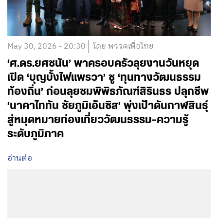
May 30, 2026 - 20:30
โดย พรรคเพื่อไทย
‘ศ.ดร.ยศชนัน’ พาครอบครัวลุยงานวันหยุด
เปิด ‘บุญบั้งไฟแพรวา’ ชู ‘ทุนทางวัฒนธรรม
ท้องถิ่น’ ก่อนลุยชมพิพิธภัณฑ์สิรินธร ปลุกชีพ
‘นาคาไททัน ชัยภูมิเอ็นซิส’ พุ่งเป้าดันกาฬสินธุ์
สู่หมุดหมายท่องเที่ยววัฒนธรรม-ความรู้
ระดับภูมิภาค
อ่านต่อ