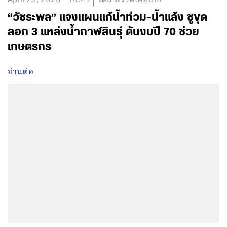
“วัชระพล” แจงแผนแก้น้ำท่วม-น้ำแล้ง ชูขุด
ลอก 3 แหล่งน้ำกาฬสินธุ์ ดันงบปี 70 ช่วย
เกษตรกร
อ่านต่อ