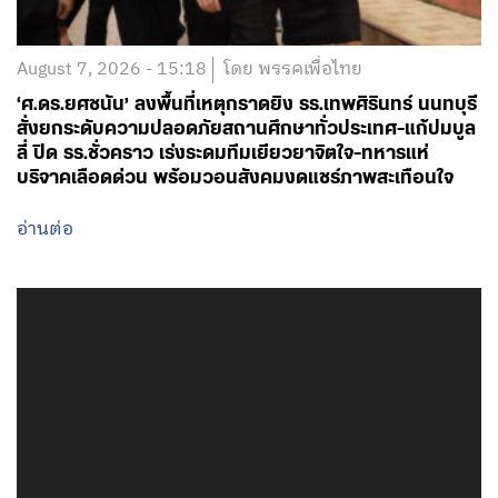
August 7, 2026 - 15:18
โดย พรรคเพื่อไทย
‘ศ.ดร.ยศชนัน’ ลงพื้นที่เหตุกราดยิง รร.เทพศิรินทร์ นนทบุรี
สั่งยกระดับความปลอดภัยสถานศึกษาทั่วประเทศ-แก้ปมบูล
ลี่ ปิด รร.ชั่วคราว เร่งระดมทีมเยียวยาจิตใจ-ทหารแห่
บริจาคเลือดด่วน พร้อมวอนสังคมงดแชร์ภาพสะเทือนใจ
อ่านต่อ