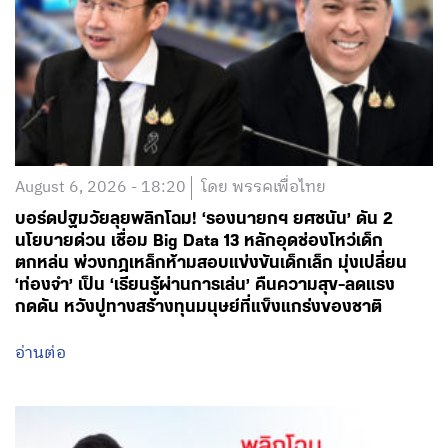
August 6, 2026 - 18:20
โดย พรรคเพื่อไทย
บอร์ดปฐมวัยลุยพลิกโฉม! ‘รองนายกฯ ยศชนัน’ ดัน 2
นโยบายด่วน เชื่อม Big Data 13 หลักอุดช่องโหว่เด็ก
ตกหล่น พ่วงกฎเหล็กห้ามสอบแข่งขันเด็กเล็ก มุ่งเปลี่ยน
‘ท่องจำ’ เป็น ‘เรียนรู้ผ่านการเล่น’ คืนความสุข-ลดแรง
กดดัน หวังปูทางสร้างทุนมนุษย์ที่แข็งแกร่งของชาติ
อ่านต่อ