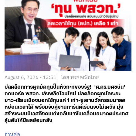
August 6, 2026 - 13:51
โดย พรรคเพื่อไทย
ปลดล็อกการผูกมัดทุนปั้นหัวกะทิของรัฐ! ‘ศ.ดร.ยศชนัน’
ถกบอร์ด พสวท. เล็งพลิกโฉมใหม่ ปลดล็อกผูกมัดระยะ
ยาว-เรียนเมืองนอกใช้ทุนแค่ 1 เท่า-ชูเอานวัตกรรมมาลด
หย่อนเวลาได้ พร้อมจับคู่งานการันตีเรียนจบไม่เคว้ง มุ่ง
สร้างระบบนิเวศดึงคนเก่งกลับมาขับเคลื่อนอนาคตประเทศ
ลุ้นดันให้มีผลย้อนหลัง
อ่านต่อ