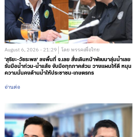
August 6, 2026 - 21:29
โดย พรรคเพื่อไทย
‘สุริยะ-วัชระพล’ ลงพื้นที่ จ.เลย สั่งเดินหน้าพัฒนาลุ่มน้ำเลย
รับมือน้ำท่วม-น้ำแล้ง จับมือทุกภาคส่วน วางแผนให้ดี หนุน
ความมั่นคงด้านน้ำให้ประชาชน-เกษตรกร
อ่านต่อ