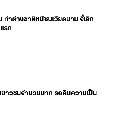
บ ทำต่างชาติหนีซบเวียดนาม จี้เลิก
นแรก
ง-เยาวชนจำนวนมาก รอคืนความเป็น