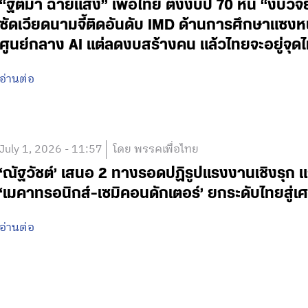
“ฐิติมา ฉายแสง” เพื่อไทย ติงงบปี 70 หั่น “งบ
ซัดเวียดนามจี้ติดอันดับ IMD ด้านการศึกษาแซง
ศูนย์กลาง AI แต่ลดงบสร้างคน แล้วไทยจะอยู่จ
อ่านต่อ
July 1, 2026 - 11:57
โดย พรรคเพื่อไทย
‘ณัฐวัชต์’ เสนอ 2 ทางรอดปฏิรูปแรงงานเชิงรุก 
‘เมคาทรอนิกส์-เซมิคอนดักเตอร์’ ยกระดับไทยสู่เ
อ่านต่อ