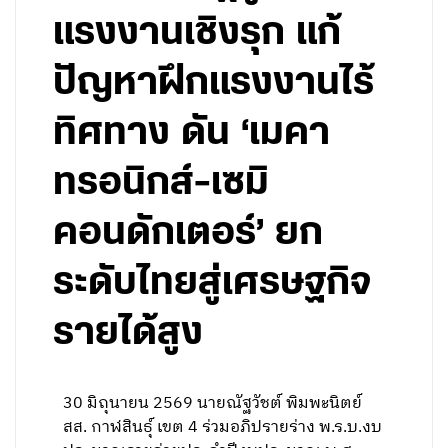
แรงงานเชิงรุก แก้
ปัญหาฝึกแรงงานไร้
ทิศทาง ดัน ‘เมคา
ทรอนิกส์-เซมิ
คอนดักเตอร์’ ยก
ระดับไทยสู่เศรษฐกิจ
รายได้สูง
30 มิถุนายน 2569 นายณัฐวัชต์ พิมพะนิตย์
สส. กาฬสินธุ์ เขต 4 ร่วมอภิปรายร่าง พ.ร.บ.งบ