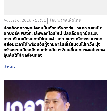
August 6, 2026 - 13:51
โดย พรรคเพื่อไทย
ปลดล็อกการผูกมัดทุนปั้นหัวกะทิของรัฐ! ‘ศ.ดร.ยศชนัน’
ถกบอร์ด พสวท. เล็งพลิกโฉมใหม่ ปลดล็อกผูกมัดระยะ
ยาว-เรียนเมืองนอกใช้ทุนแค่ 1 เท่า-ชูเอานวัตกรรมมาลด
หย่อนเวลาได้ พร้อมจับคู่งานการันตีเรียนจบไม่เคว้ง มุ่ง
สร้างระบบนิเวศดึงคนเก่งกลับมาขับเคลื่อนอนาคตประเทศ
ลุ้นดันให้มีผลย้อนหลัง
อ่านต่อ