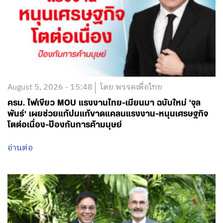
August 5, 2026 - 15:48
โดย พรรคเพื่อไทย
ครม. ไฟเขียว MOU แรงงานไทย-เมียนมา ฉบับใหม่ ‘จุล
พันธ์’ เผยช่วยแก้ปมแก้ขาดแคลนแรงงาน-หนุนเศรษฐกิจ
โตต่อเนื่อง-ป้องกันการค้ามนุษย์
อ่านต่อ