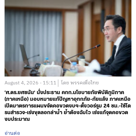
August 4, 2026 - 15:11
โดย พรรคเพื่อไทย
‘ศ.ดร.ยศชนัน’ นั่งประธาน คกก.นโยบายภัยพิบัติภูมิภาค
(ภาคเหนือ) มอบหมายแก้ปัญหาอุทกภัย-ภัยแล้ง ภาคเหนือ
เปิดมาตรการแผนขจัดคอขวดงบฯ-ตั้งวอร์รูม 24 ชม.-ใช้โด
รนสำรวจ-เร่งขุดลอกลำน้ำ ย้ำต้องฉับไว เร่งแก้จุดคอขวด
งบประมาณ
อ่านต่อ