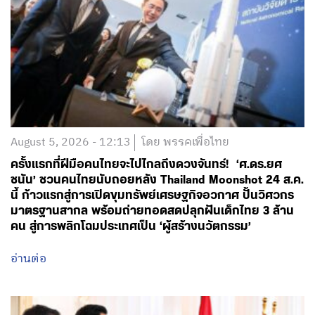
August 5, 2026 - 12:13
โดย พรรคเพื่อไทย
ครั้งแรกที่ฝีมือคนไทยจะไปไกลถึงดวงจันทร์! ‘ศ.ดร.ยศ
ชนัน’ ชวนคนไทยนับถอยหลัง Thailand Moonshot 24 ส.ค.
นี้ ก้าวแรกสู่การเปิดขุมทรัพย์เศรษฐกิจอวกาศ ปั้นวิศวกร
มาตรฐานสากล พร้อมถ่ายทอดสดปลุกฝันเด็กไทย 3 ล้าน
คน สู่การพลิกโฉมประเทศเป็น ‘ผู้สร้างนวัตกรรม’
อ่านต่อ