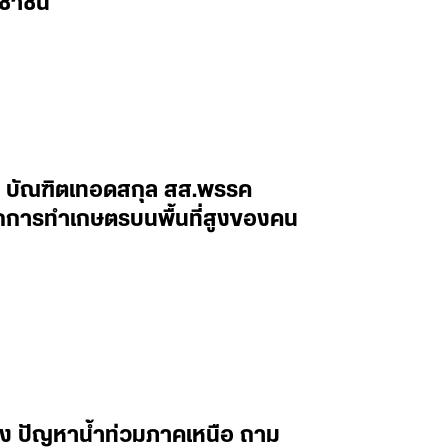
ะชาชน
้ง บัณฑิตเทอดสกุล สส.พรรค
ากการทำเกษตรบนพื้นที่สูงของคน
รื่อง ปัญหาน้ำท่วมภาคเหนือ ถาม