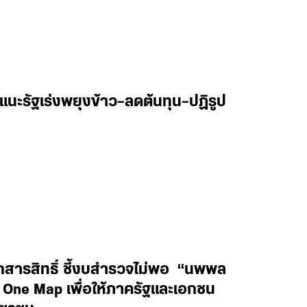
แนะรัฐเร่งพยุงข้าว–ลดต้นทุน–ปฏิรูป
ดเอกสารสิทธิ์ ชี้งบสำรวจไม่พอ “นพพล
 One Map เพื่อให้ภาครัฐและเอกชน