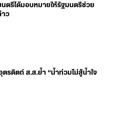
นตรีได้มอบหมายให้รัฐมนตรีช่วย
่าว
ตรดิตถ์ ส.ส.ย้ำ “น้ำท่วมไม่สู้น้ำใจ