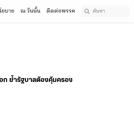
โยบาย
ณ วันนั้น
ติดต่อพรรค
ออก ย้ำรัฐบาลต้องคุ้มครอง