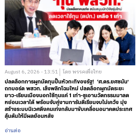
August 6, 2026 - 13:51
โดย พรรคเพื่อไทย
ปลดล็อกการผูกมัดทุนปั้นหัวกะทิของรัฐ! ‘ศ.ดร.ยศชนัน’
ถกบอร์ด พสวท. เล็งพลิกโฉมใหม่ ปลดล็อกผูกมัดระยะ
ยาว-เรียนเมืองนอกใช้ทุนแค่ 1 เท่า-ชูเอานวัตกรรมมาลด
หย่อนเวลาได้ พร้อมจับคู่งานการันตีเรียนจบไม่เคว้ง มุ่ง
สร้างระบบนิเวศดึงคนเก่งกลับมาขับเคลื่อนอนาคตประเทศ
ลุ้นดันให้มีผลย้อนหลัง
อ่านต่อ