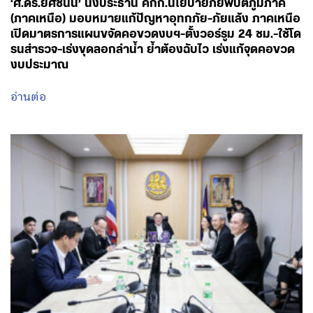
‘ศ.ดร.ยศชนัน’ นั่งประธาน คกก.นโยบายภัยพิบัติภูมิภาค
(ภาคเหนือ) มอบหมายแก้ปัญหาอุทกภัย-ภัยแล้ง ภาคเหนือ
เปิดมาตรการแผนขจัดคอขวดงบฯ-ตั้งวอร์รูม 24 ชม.-ใช้โด
รนสำรวจ-เร่งขุดลอกลำน้ำ ย้ำต้องฉับไว เร่งแก้จุดคอขวด
งบประมาณ
อ่านต่อ